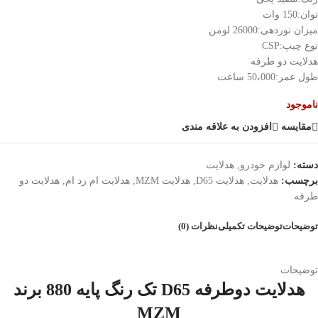
توان:150 وات
میزان نوردهی:26000 لومن
نوع چیپ:CSP
هدلایت دو طرفه
طول عمر:50،000 ساعت
ناموجود
مقایسه
افزودن به علاقه مندی
دسته:
لوازم خودرو
,
هدلایت
برچسب:
هدلایت
,
هدلایت D65
,
هدلایت MZM
,
هدلایت ام زد ام
,
هدلایت دو
طرفه
توضیحات
توضیحات تکمیلی
نظرات (0)
توضیحات
هدلایت دوطرفه D65 تک رنگ پایه 880 برند
MZM