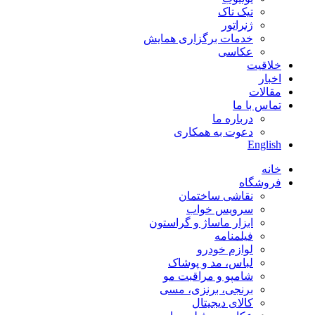
تیک تاک
ژنراتور
خدمات برگزاری همایش
عکاسی
خلاقیت
اخبار
مقالات
تماس با ما
درباره ما
دعوت به همکاری
English
خانه
فروشگاه
نقاشی ساختمان
سرویس خواب
ابزار ماساژ و گراستون
فیلمنامه
لوازم خودرو
لباس، مد و پوشاک
شامپو و مراقبت مو
برنجی، برنزی، مسی
کالای دیجیتال