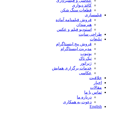
عکاسی و فیلمبرداری
کاغذ دیواری
قطعات سنگ شکن
فیلمسازی
فروش فیلمنامه آماده
هنرمندان
استودیو فیلم و عکس
طراحی سایت
تبلیغات
فروش پیج اینستاگرام
مدیریت اینستاگرام
یوتیوب
تیک تاک
ژنراتور
خدمات برگزاری همایش
عکاسی
خلاقیت
اخبار
مقالات
تماس با ما
درباره ما
دعوت به همکاری
English