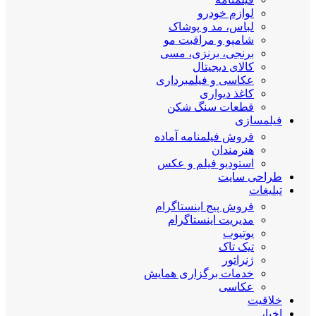
لوازم خودرو
لباس، مد و پوشاک
شامپو و مراقبت مو
برنجی، برنزی، مسی
کالای دیجیتال
عکاسی و فیلمبرداری
کاغذ دیواری
قطعات سنگ شکن
فیلمسازی
فروش فیلمنامه آماده
هنرمندان
استودیو فیلم و عکس
طراحی سایت
تبلیغات
فروش پیج اینستاگرام
مدیریت اینستاگرام
یوتیوب
تیک تاک
ژنراتور
خدمات برگزاری همایش
عکاسی
خلاقیت
اخبار