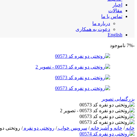
اخبار
مقالات
تماس با ما
درباره ما
دعوت به همکاری
English
-7%
ناموجود
بزرگنمایی تصویر
خانه
/
خانه و آشپزخانه
/
سرویس خواب
/
روتختی دو نفره
/
روتختی دو نفر