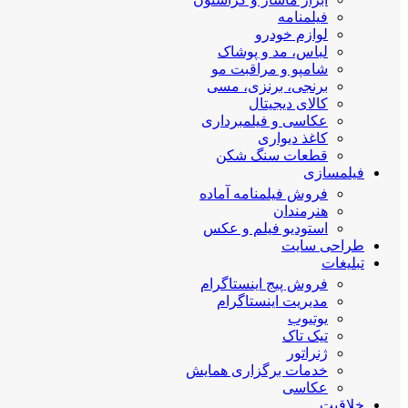
فیلمنامه
لوازم خودرو
لباس، مد و پوشاک
شامپو و مراقبت مو
برنجی، برنزی، مسی
کالای دیجیتال
عکاسی و فیلمبرداری
کاغذ دیواری
قطعات سنگ شکن
فیلمسازی
فروش فیلمنامه آماده
هنرمندان
استودیو فیلم و عکس
طراحی سایت
تبلیغات
فروش پیج اینستاگرام
مدیریت اینستاگرام
یوتیوب
تیک تاک
ژنراتور
خدمات برگزاری همایش
عکاسی
خلاقیت