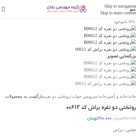
Skip to navigation
منو
Skip to main content
-6%
ناموجود
بزرگنمایی تصویر
خانه
/
خانه و آشپزخانه
/
سرویس خواب
/
روتختی دو نفره
بازگشت به محصولات
روتختی دو نفره براش کد 00612
810.000
تومان
860.000
تومان
جنس :
براش