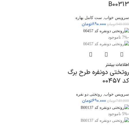
B00313
سرویس خواب
,
ست کامل بهاره
890.000
تومان
940.000
تومان
-7%
ناموجود
اطلاعات بیشتر
روتختی دونفره طرح برگ
کد 00457
سرویس خواب
,
روتختی دو نفره
690.000
تومان
740.000
تومان
-5%
ناموجود