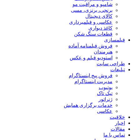
شامپو و مراقبت مو
برنجی، برنزی، مسی
کالای دیجیتال
عکاسی و فیلمبرداری
کاغذ دیواری
قطعات سنگ شکن
فیلمسازی
فروش فیلمنامه آماده
هنرمندان
استودیو فیلم و عکس
طراحی سایت
تبلیغات
فروش پیج اینستاگرام
مدیریت اینستاگرام
یوتیوب
تیک تاک
ژنراتور
خدمات برگزاری همایش
عکاسی
خلاقیت
اخبار
مقالات
تماس با ما