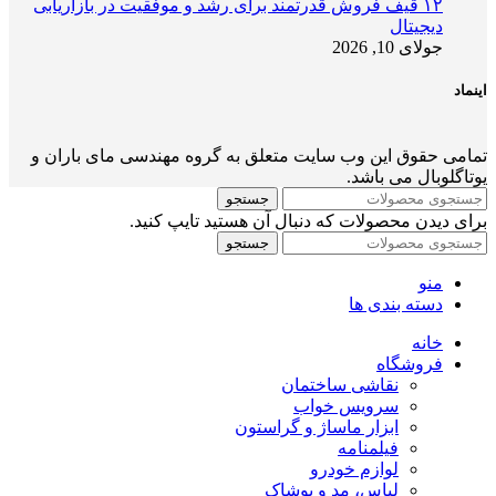
۱۲ قیف فروش قدرتمند برای رشد و موفقیت در بازاریابی
دیجیتال
جولای 10, 2026
اینماد
تمامی حقوق این وب سایت متعلق به گروه مهندسی مای باران و
یوتاگلوبال می باشد.
جستجو
برای دیدن محصولات که دنبال آن هستید تایپ کنید.
جستجو
منو
دسته بندی ها
خانه
فروشگاه
نقاشی ساختمان
سرویس خواب
ابزار ماساژ و گراستون
فیلمنامه
لوازم خودرو
لباس، مد و پوشاک