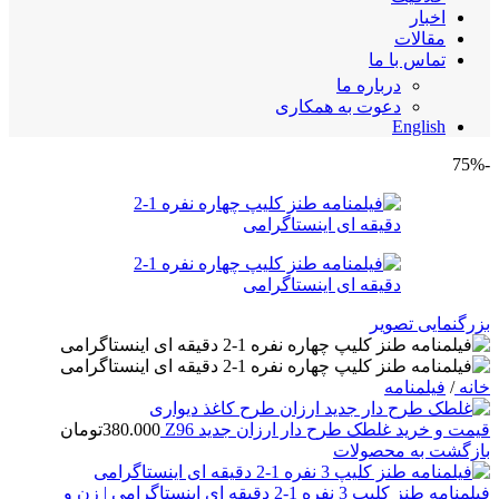
اخبار
مقالات
تماس با ما
درباره ما
دعوت به همکاری
English
-75%
بزرگنمایی تصویر
خانه
/
فیلمنامه
قیمت و خرید غلطک طرح دار ارزان جدید Z96
380.000
تومان
بازگشت به محصولات
فیلمنامه طنز کلیپ 3 نفره 1-2 دقیقه ای اینستاگرامی | زن و