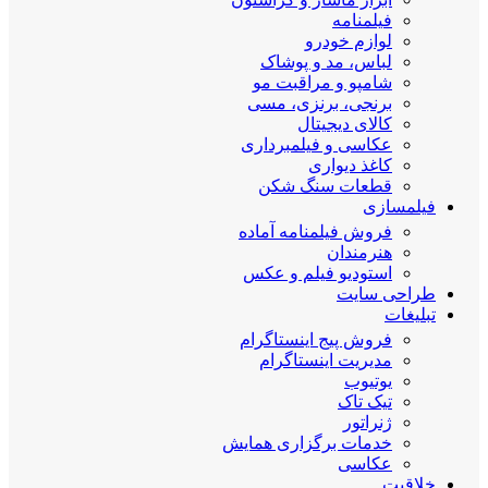
فیلمنامه
لوازم خودرو
لباس، مد و پوشاک
شامپو و مراقبت مو
برنجی، برنزی، مسی
کالای دیجیتال
عکاسی و فیلمبرداری
کاغذ دیواری
قطعات سنگ شکن
فیلمسازی
فروش فیلمنامه آماده
هنرمندان
استودیو فیلم و عکس
طراحی سایت
تبلیغات
فروش پیج اینستاگرام
مدیریت اینستاگرام
یوتیوب
تیک تاک
ژنراتور
خدمات برگزاری همایش
عکاسی
خلاقیت