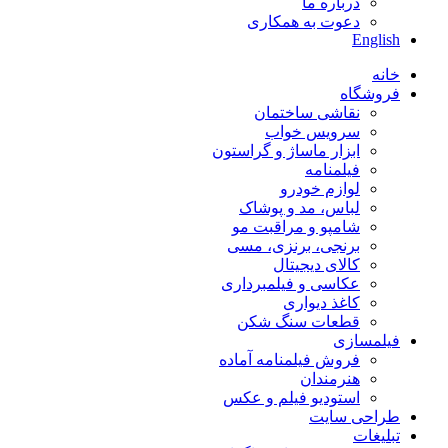
درباره ما
دعوت به همکاری
English
خانه
فروشگاه
نقاشی ساختمان
سرویس خواب
ابزار ماساژ و گراستون
فیلمنامه
لوازم خودرو
لباس، مد و پوشاک
شامپو و مراقبت مو
برنجی، برنزی، مسی
کالای دیجیتال
عکاسی و فیلمبرداری
کاغذ دیواری
قطعات سنگ شکن
فیلمسازی
فروش فیلمنامه آماده
هنرمندان
استودیو فیلم و عکس
طراحی سایت
تبلیغات