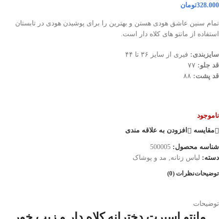
328.000
تومان
تمام سنین عاشق هودی هستن و بهترین را برای پوشیدن هودی در تابستان
استفاده از مانتو های کلاه دار است.
سایزبندی:
فیری از سایز ۳۶ تا ۴۴
قد جلو:
۷۷
قد پشت:
۸۸
ناموجود
مقایسه
افزودن به علاقه مندی
شناسه محصول:
500005
دسته:
لباس زنانه
,
مد و پوشاک
توضیحات
نظرات (0)
توضیحات
مانتو اسپرت دخترانه کلاه دار و زیپ خور