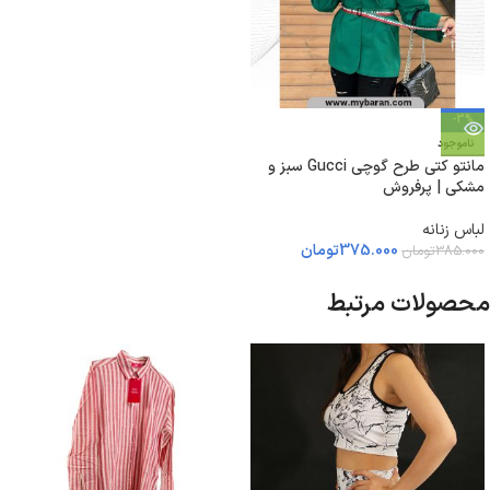
-3%
ناموجود
مانتو كتی طرح گوچی Gucci سبز و
مشکی | پرفروش
لباس زنانه
375.000
تومان
385.000
تومان
محصولات مرتبط