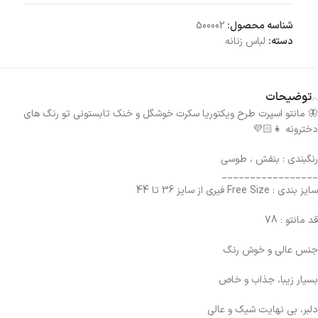
شناسه محصول:
500002
دسته:
لباس زنانه
توضیحات
🦋 مانتو اسپرت طرح ويكتوريا سكرت خوشگل و خنك تابستونی تو رنگ های
دخترونه 👧🏻💜
رنگبندی : بنفش ، طوسي
_________________
سايز بندی : Free Size فيری از سايز 36 تا 44
قد مانتو : 78
جنس عالی و خوش رنگ
بسیار زیبا، جذاب و خاص
دلبر، بی نهایت شیک و عالی