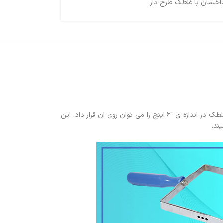
ختمان با غلطک طرح دار
دسته غلطک از میله ی فلزی و دسته ی پلاستکی تشکیل شده و فوم نیز روی دسته قرار دارد، اجزای غلطک به وسیله پیچ و مهره به هم متصل می شوند و انواع غلطک در اندازه ی “6 اینچ را می توان روی آن قرار داد. این
ند.