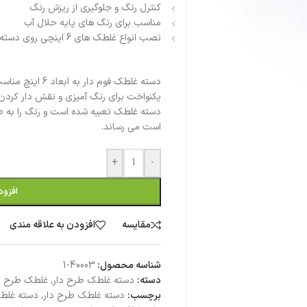
کنترل رنگ و جلوگیری از ریزش رنگ
مناسب برای رنگ های پایه حلال آب
نصب انواع غلطک های 6 اینچی روی دسته (15 سانتی)
دسته غلطک فوم دا
یکنواخت برای رنگ آمیزی و نقش دار کردن 
دسته غلطک تعبیه شده است و رنگ را به 
است می رساند.
+
-
افزود
مقایسه
افزودن به علاقه مندی
شناسه محصول:
40003-1
دسته:
دسته غلطک طرح دار
,
غلطک طرح د
برچسب:
دسته غلطک طرح دار
,
دسته غلطک