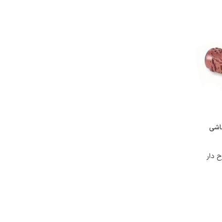
اشی
 دار