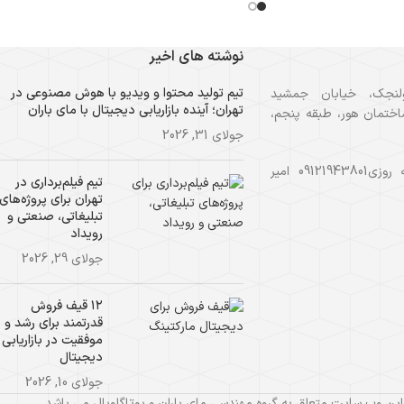
نوشته های اخیر
تیم تولید محتوا و ویدیو با هوش مصنوعی در
لنجک، خیابان جمشید
تهران؛ آینده بازاریابی دیجیتال با مای باران
ختمان هور، طبقه پنجم،
جولای 31, 2026
مشاوره رایگان و شبانه روزی09121943801 امیر
تیم فیلم‌برداری در
تهران برای پروژه‌های
تبلیغاتی، صنعتی و
رویداد
جولای 29, 2026
۱۲ قیف فروش
قدرتمند برای رشد و
موفقیت در بازاریابی
دیجیتال
جولای 10, 2026
ین وب سایت متعلق به گروه مهندسی مای باران و یوتاگلوبال می باشد.