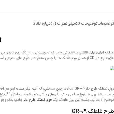
توضیحات
توضیحات تکمیلی
نظرات (0)
درباره GSB
آ
غلطک ابزاری برای نقاشی ساختمانی است که به وسیله ی آن رنگ روی دیوار می نش
های طرح دار GR از همان نوع غلطک ها با جنس متفاوت و طرح های متنوعی است که با کشیدن آن روی دیوار طرح روی دیوار می نشیند.
ول غلطک طرح دار GR-09
ساخت چین هستش؛ که البته نیاز هست اینو هم اضاف
اعث میشه روی هر نوع سطحی حتی با پستی بلندی هم بشینه. ابعادش “6 اینچ هست که میشه 15 سانتی متر و بر روی
توضیح داده ایم. پشت این رول غلطک یک
فوم غلطک طرح دار
جاذب رنگ وجود دا
طرح غلطک GR-09