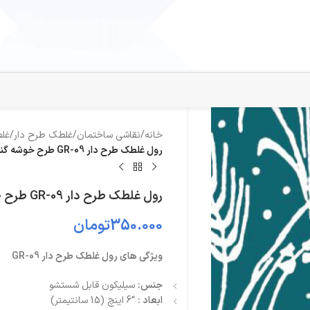
خانه
/
نقاشی ساختمان
/
غلطک طرح دار
/
غلط
رول غلطک طرح دار GR-09 طرح خوشه گندم
رول غلطک طرح دار GR-09 طرح خوشه گندم
350.000
تومان
ویژگی های رول غلطک طرح دار GR-09
جنس:
سیلیکون قابل شستشو
ابعاد :
“6 اینچ (15 سانتیمتر)