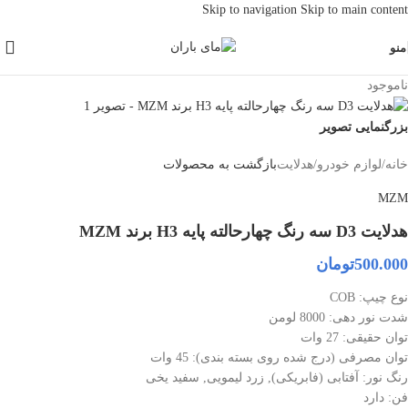
Skip to navigation
Skip to main content
منو
ناموجود
بزرگنمایی تصویر
خانه
/
لوازم خودرو
/
هدلایت
بازگشت به محصولات
MZM
هدلایت D3 سه رنگ چهارحالته پایه H3 برند MZM
500.000
تومان
نوع چیپ: COB
شدت نور دهی: 8000 لومن
توان حقیقی: 27 وات
توان مصرفی (درج شده روی بسته بندی): 45 وات
رنگ نور: آفتابی (فابریکی), زرد لیمویی, سفید یخی
فن: دارد