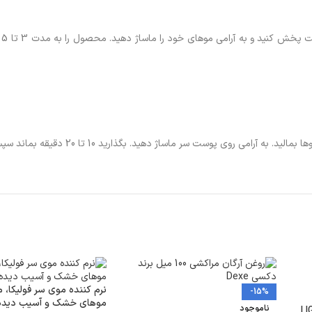
مق
ست سر ماساژ دهید. بگذارید 10 تا 20 دقیقه بماند سپس کاملا با آب بشویید.
نرم کننده موی سر فولیکا
-15%
موهای خشک و آسیب دیده
ناموجود
LIGHTN