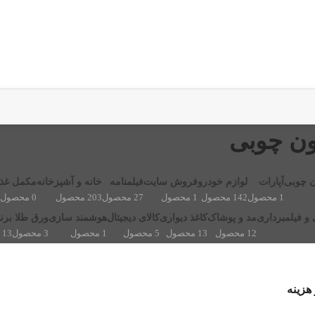
ون چوبی
ن چوبی
آپارات
لوازم خودرو
فروش سایت
فیلمنامه
خانه و آشپزخانه
مکمل غذا
1 محصول
142 محصول
1 محصول
27 محصول
203 محصول
0 محصول
و فیلمبرداری
مد و پوشاک
کاغذ دیواری
کالای دیجیتال
هوشمند سازی
ورق طلا
برن
12 محصول
13 محصول
5 محصول
1 محصول
3 محصول
13 محصول
 هزینه