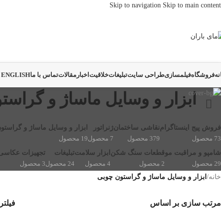
Skip to navigation
Skip to main content
نه
فروشگاه
فیلمسازی
طراحی سایت
تبلیغات
خلاقیت
اخبار
مقالات
تماس با ما
ENGLISH
ابزار و وسایل ماساژ و گراست
فروش پیج اینستاگرام
نقاشی ساختمان
ژنراتور
ابزار و وسایل ماساژ و گراستو
73 محصول
379 محصول
7 محصول
19 محصول
شامپو و مراقبت مو
قطعات سنگ شکن
ابزار سلامت
تبلیغات
تجهیزات عکاسی 
29 محصول
2 محصول
4 محصول
24 محصول
3 محصول
خانه
/
ابزار و وسایل ماساژ و گراستون چوبی
مرتب سازی بر اساس
فیلتر