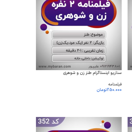
سناریو اینستاگرام طنز زن و شوهری
فیلمنامه
250.000
تومان