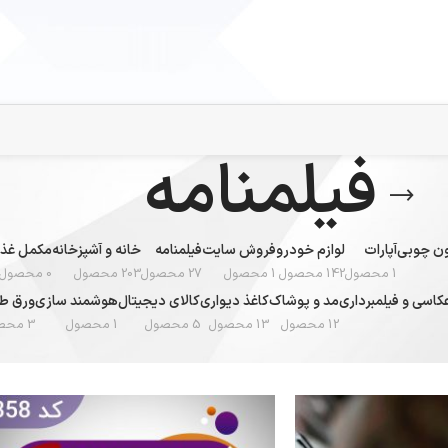
فیلمنامه
تون چوبی
آپارات
لوازم خودرو
فروش سایت
فیلمنامه
خانه و آشپزخانه
مکمل غذا
1 محصول
142 محصول
1 محصول
27 محصول
203 محصول
0 محصول
کاسی و فیلمبرداری
مد و پوشاک
کاغذ دیواری
کالای دیجیتال
هوشمند سازی
ورق طل
12 محصول
13 محصول
5 محصول
1 محصول
3 محصول