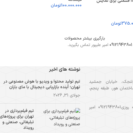
فروش فیلم نامه سریال ۱۵ قسمتی برای نمایش
100.000.000
تومان
375.0
تومان
بارگیری بیشتر محصولات
09121943801
امیر علیپور تماس بگیرید.
نوشته های اخیر
تیم تولید محتوا و ویدیو با هوش مصنوعی در
لنجک، خیابان جمشید
تهران؛ آینده بازاریابی دیجیتال با مای باران
ختمان هور، طبقه پنجم،
جولای 31, 2026
مشاوره رایگان و شبانه روزی09121943801 امیر
تیم فیلم‌برداری در
تهران برای پروژه‌های
تبلیغاتی، صنعتی و
رویداد