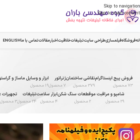
Skip to navigation
Skip to main content
نه
فروشگاه
فیلمسازی
طراحی سایت
تبلیغات
خلاقیت
اخبار
مقالات
تماس با ما
ENGLISH
فروش پیج اینستاگرام
نقاشی ساختمان
ژنراتور
ابزار و وسایل ماساژ و گراس
73 محصول
379 محصول
7 محصول
19 محصول
شامپو و مراقبت مو
قطعات سنگ شکن
ابزار سلامت
تبلیغات
تجهیزات ع
29 محصول
2 محصول
4 محصول
24 محصول
3 محصول
خانه
/
فیلمنامه