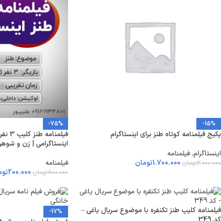
-75%
-15%
پکیج فیلمنامه کوتاه طنز برای اینستاگرام
اینستاگرامی | زن و شوهر
اینستاگرام
,
فیلمنامه
1.700.000
تومان
فیلمنامه
2.000.000
تومان
200.000
توم
800.000
تومان
فیلمنامه کلیپ طنز تکنفره با موضوع سریال یاغی –
-17%
کد 349