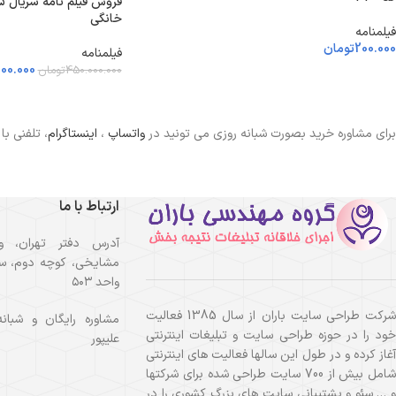
خانگی
فیلمنامه
200.000
تومان
فیلمنامه
00.000
450.000.000
تومان
برای مشاوره خرید بصورت شبانه روزی می تونید در
واتساپ
،
اینستاگرام
، تلفنی با
ارتباط با ما
آدرس دفتر تهران، و
مشایخی، کوچه دوم، سا
واحد ۵۰۳
شرکت طراحی سایت باران از سال 1385 فعالیت
خود را در حوزه طراحی سایت و تبلیغات اینترنتی
علیپور
آغاز کرده و در طول این سالها فعالیت های اینترنتی
شامل بیش از 700 سایت طراحی شده برای شرکتها
و … سئو و پشتیبانی سایت های بزرگ کشوری را در