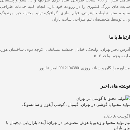
شامل بیش از 700 سایت طراحی شده برای شرکتها و … سئو و پشتیبانی
سایت های بزرگ کشوری را در رزومه خود دارد. انجام کلیه خدمات طراحی
سایت، سئو، تبلیغات اینترنتی، فیلم سازی، گرافیک، تولید محتوا، خبر، برندینگ
و … توسط متخصصان تیم طراحی سایت باران
ارتباط با ما
آدرس دفتر تهران، ولنجک، خیابان جمشید مشایخی، کوچه دوم، ساختمان هور،
طبقه پنجم، واحد ۵۰۳
مشاوره رایگان و شبانه روزی09121943801 امیر علیپور
نوشته های اخیر
تولید محتوا با گوشی در تهران، گیمبال، گوشی آیفون و سامسونگ
آگوست 6, 2026
تیم تولید محتوا و ویدیو با هوش مصنوعی در تهران؛ آینده بازاریابی دیجیتال با
مای باران