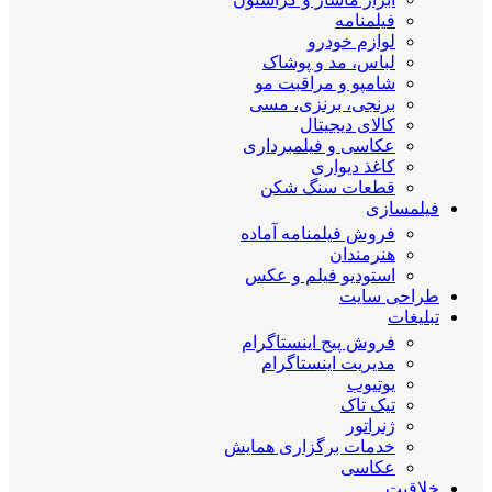
فیلمنامه
لوازم خودرو
لباس، مد و پوشاک
شامپو و مراقبت مو
برنجی، برنزی، مسی
کالای دیجیتال
عکاسی و فیلمبرداری
کاغذ دیواری
قطعات سنگ شکن
فیلمسازی
فروش فیلمنامه آماده
هنرمندان
استودیو فیلم و عکس
طراحی سایت
تبلیغات
فروش پیج اینستاگرام
مدیریت اینستاگرام
یوتیوب
تیک تاک
ژنراتور
خدمات برگزاری همایش
عکاسی
خلاقیت