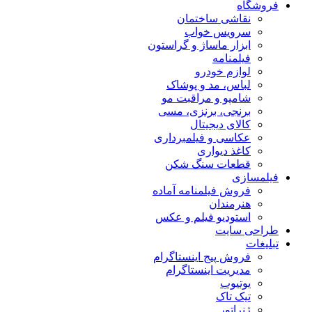
فروشگاه
نقاشی ساختمان
سرویس خواب
ابزار ماساژ و گراستون
فیلمنامه
لوازم خودرو
لباس، مد و پوشاک
شامپو و مراقبت مو
برنجی، برنزی، مسی
کالای دیجیتال
عکاسی و فیلمبرداری
کاغذ دیواری
قطعات سنگ شکن
فیلمسازی
فروش فیلمنامه آماده
هنرمندان
استودیو فیلم و عکس
طراحی سایت
تبلیغات
فروش پیج اینستاگرام
مدیریت اینستاگرام
یوتیوب
تیک تاک
ژنراتور