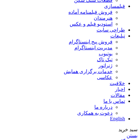
قطعات سنگ شکن
فیلمسازی
فروش فیلمنامه آماده
هنرمندان
استودیو فیلم و عکس
طراحی سایت
تبلیغات
فروش پیج اینستاگرام
مدیریت اینستاگرام
یوتیوب
تیک تاک
ژنراتور
خدمات برگزاری همایش
عکاسی
خلاقیت
اخبار
مقالات
تماس با ما
درباره ما
دعوت به همکاری
English
سبد خرید
بستن