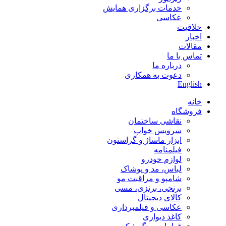
خدمات برگزاری همایش
عکاسی
خلاقیت
اخبار
مقالات
تماس با ما
درباره ما
دعوت به همکاری
English
خانه
فروشگاه
نقاشی ساختمان
سرویس خواب
ابزار ماساژ و گراستون
فیلمنامه
لوازم خودرو
لباس، مد و پوشاک
شامپو و مراقبت مو
برنجی، برنزی، مسی
کالای دیجیتال
عکاسی و فیلمبرداری
کاغذ دیواری