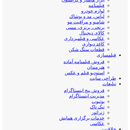
فیلمنامه
لوازم خودرو
لباس، مد و پوشاک
شامپو و مراقبت مو
برنجی، برنزی، مسی
کالای دیجیتال
عکاسی و فیلمبرداری
کاغذ دیواری
قطعات سنگ شکن
فیلمسازی
فروش فیلمنامه آماده
هنرمندان
استودیو فیلم و عکس
طراحی سایت
تبلیغات
فروش پیج اینستاگرام
مدیریت اینستاگرام
یوتیوب
تیک تاک
ژنراتور
خدمات برگزاری همایش
عکاسی
خلاقیت