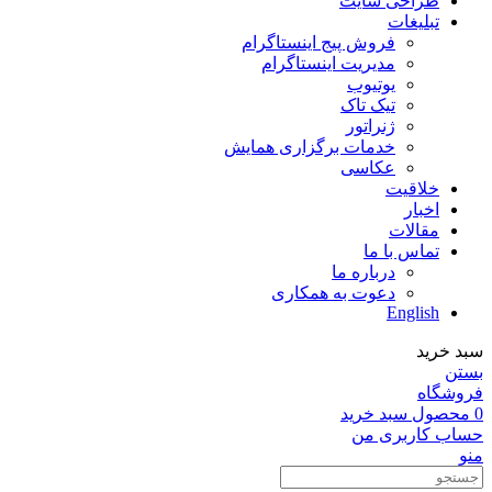
طراحی سایت
تبلیغات
فروش پیج اینستاگرام
مدیریت اینستاگرام
یوتیوب
تیک تاک
ژنراتور
خدمات برگزاری همایش
عکاسی
خلاقیت
اخبار
مقالات
تماس با ما
درباره ما
دعوت به همکاری
English
سبد خرید
بستن
فروشگاه
0
محصول
سبد خرید
حساب کاربری من
منو