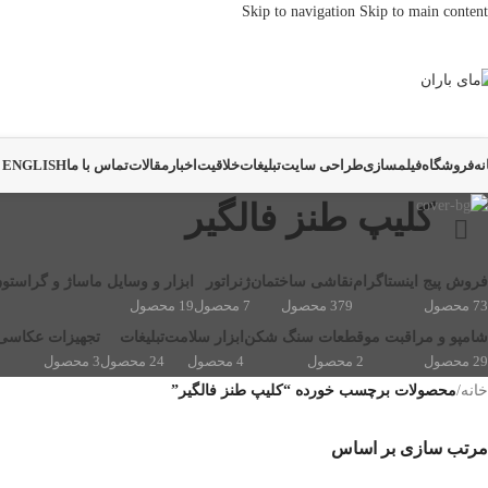
Skip to navigation
Skip to main content
نه
فروشگاه
فیلمسازی
طراحی سایت
تبلیغات
خلاقیت
اخبار
مقالات
تماس با ما
ENGLISH
کلیپ طنز فالگیر
فروش پیج اینستاگرام
نقاشی ساختمان
ژنراتور
ابزار و وسایل ماساژ و گراستو
73 محصول
379 محصول
7 محصول
19 محصول
شامپو و مراقبت مو
قطعات سنگ شکن
ابزار سلامت
تبلیغات
تجهیزات عکاسی 
29 محصول
2 محصول
4 محصول
24 محصول
3 محصول
خانه
/
محصولات برچسب خورده “کلیپ طنز فالگیر”
مرتب سازی بر اساس