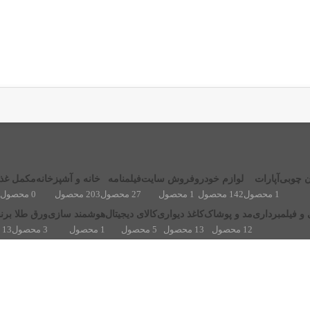
ن چوبی
آپارات
لوازم خودرو
فروش سایت
فیلمنامه
خانه و آشپزخانه
مکمل غذا
1 محصول
142 محصول
1 محصول
27 محصول
203 محصول
0 محصول
و فیلمبرداری
مد و پوشاک
کاغذ دیواری
کالای دیجیتال
هوشمند سازی
ورق طلا
برن
12 محصول
13 محصول
5 محصول
1 محصول
3 محصول
13 محصول