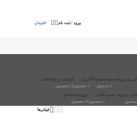
ورود / ثبت نام
0
تومان
یی و ورزشی
سه بعدی 3D
ابزار
آرایشی و بهداشتی
2 محصول
3 محصول
19 محصول
جی، برنزی، مسی
کتاب
بدون دسته‌بندی
1 محصول
10 محصول
فیلترها