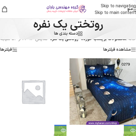
Skip to navigation
منو
Skip to main content
روتختی یک نفره
دسته بندی ها
خانه
/
محصولات برچسب خورده “روتختی یک نفره”
نمایش 13–24 از 53 نتیجه
مشاهده فیلترها
فیلترها
-6%
-6%
ناموجود
ناموجود