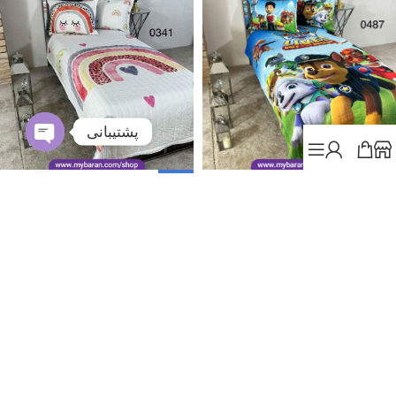
پشتیبانی
Open
chaty
-6%
-6%
ناموجود
ناموجود
روتختی کودک پسرانه کد 0478
روتختی کودک دخترانه کد 0341
سرویس خواب
,
روتختی یک نفره
سرویس خواب
,
روتختی یک نفره
800.000
تومان
750.000
تومان
850.000
تومان
800.000
تومان