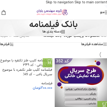
Skip to navigation
Skip to main content
منو
بانک فیلمنامه
دسته بندی ها
خانه
/
محصولات برچسب خورده “بانک فیلمنامه”
نمایش همه 12 نتیجه
مشاهده فیلترها
فیلترها
فیلمنامه کلیپ طنز تکنفره با موضوع
سریال یاغی – کد 349
فیلمنامه
200.000
تومان