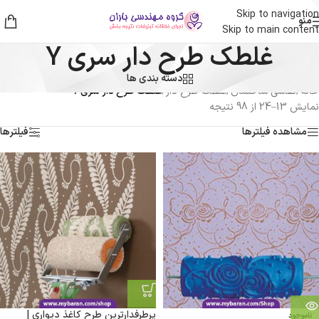
Skip to navigation
منو
Skip to main content
غلطک طرح دار سری Y
دسته بندی ها
خانه
/
نقاشی ساختمان
/
غلطک طرح دار
/
غلطک طرح دار سری Y
نمایش 13–24 از 98 نتیجه
مشاهده فیلترها
فیلترها
پرطرفدارترین طرح کاغذ دیواری |
ناموجود