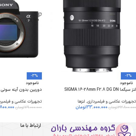
-3%
-2%
ناموجود
ناموجود
لنز سیگما SIGMA 16-28mm F2.8 DG DN
دوربین بدون آینه سونی Sony Alpha a7 IV Body
تجهیزات عکاسی و فیلمبرداری
,
لنزها
تجهیزات عکاسی و فیلمبرد
33.000.000
تومان
800.000
33.800.000
تومان
79.000.000
تومان
ارتباط با ما