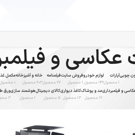
 عکاسی و فیلمبر
تون چوبی
آپارات
لوازم خودرو
فروش سایت
فیلمنامه
خانه و آشپزخانه
مکمل غذا
1 محصول
142 محصول
1 محصول
27 محصول
203 محصول
0 محصول
کاسی و فیلمبرداری
مد و پوشاک
کاغذ دیواری
کالای دیجیتال
هوشمند سازی
ورق طل
12 محصول
13 محصول
5 محصول
1 محصول
3 محصول