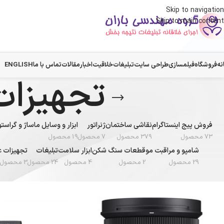
Skip to navigation
Skip to main content
نه
فروشگاه
فیلمسازی
طراحی سایت
تبلیغات
خلاقیت
اخبار
مقالات
تماس با ما
ENGLISH
تجهیزات
فروش پیج اینستاگرام
نقاشی ساختمان
ژنراتور
ابزار و وسایل ماساژ و گراس
73 محصول
379 محصول
7 محصول
19 محصول
شامپو و مراقبت مو
قطعات سنگ شکن
ابزار سلامت
تبلیغات
تجهیزات ع
29 محصول
2 محصول
4 محصول
24 محصول
3 محصول
خانه
/
تجهیزات عکاسی و فیلمبرداری