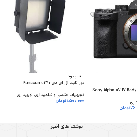
ناموجود
نور ثابت ال ای دی Panasun s290
تجهیزات عکاسی و فیلمبرداری
,
نورپردازی
1.500.000
تومان
اری
76.
تومان
نوشته های اخیر